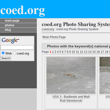
coed.org
main page
coed.org Photo Sharing Syst
photos
coed.org
: coed.org Photo Sharing System
FAQ
Main Photo Page
Photos with the keyword(s) national 
Page
1
2
3
4
5
6
7
8
9
10
11
12
13
14
15
16
17
18
Web
coed.org
USA 3 - Badlands and Wall
USA
Rob Siemborski