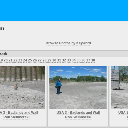
em
Browse Photos by Keyword
park
19
20
21
22
23
24
25
26
27
28
29
30
31
32
33
34
35
36
37
38
 3 - Badlands and Wall
USA 3 - Badlands and Wall
USA 3
Rob Siemborski
Rob Siemborski