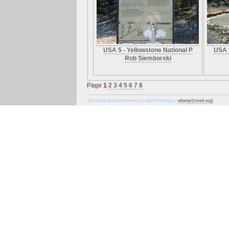
USA 5 - Yellowstone National P
USA 5
Rob Siemborski
Page
1
2
3
4
5
6
7
8
Site designed and maintained by: Adam Pennington (
adamp@coed.org)