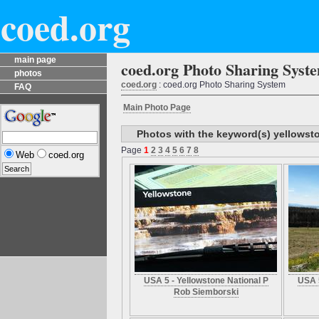
coed.org
main page
coed.org Photo Sharing Syst
photos
coed.org
: coed.org Photo Sharing System
FAQ
Main Photo Page
Photos with the keyword(s) yellowst
Page
1
2
3
4
5
6
7
8
Web
coed.org
USA 5 - Yellowstone National P
USA 5
Rob Siemborski