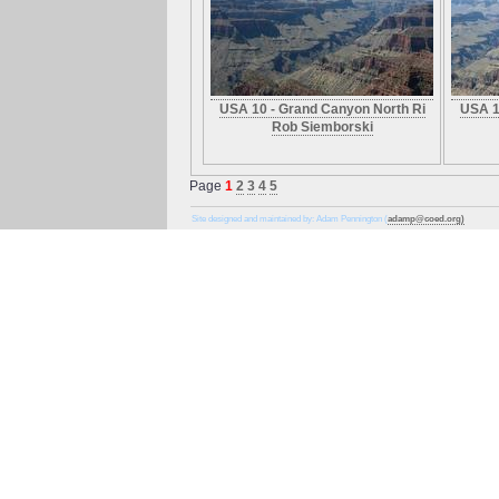
USA 10 - Grand Canyon North Ri
USA 1
Rob Siemborski
Page
1
2
3
4
5
Site designed and maintained by: Adam Pennington (
adamp@coed.org)