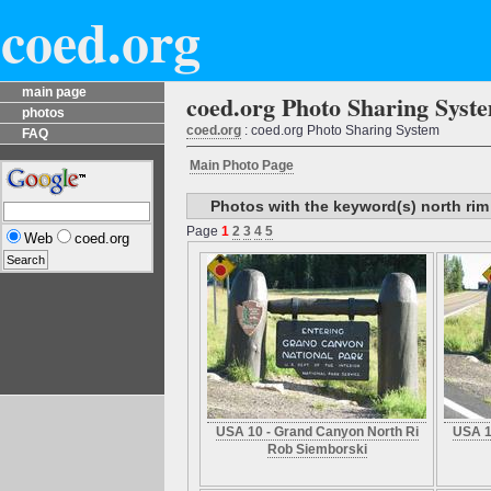
coed.org
main page
coed.org Photo Sharing Syst
photos
coed.org
: coed.org Photo Sharing System
FAQ
Main Photo Page
Photos with the keyword(s) north rim
Page
1
2
3
4
5
Web
coed.org
USA 10 - Grand Canyon North Ri
USA 1
Rob Siemborski