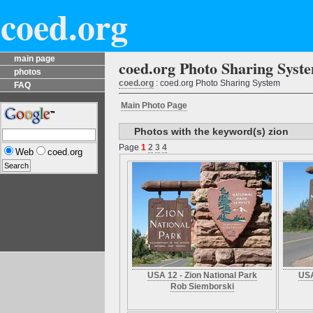
coed.org
main page
coed.org Photo Sharing Syst
photos
coed.org
: coed.org Photo Sharing System
FAQ
Main Photo Page
Photos with the keyword(s) zion
Page
1
2
3
4
Web
coed.org
USA 12 - Zion National Park
USA
Rob Siemborski