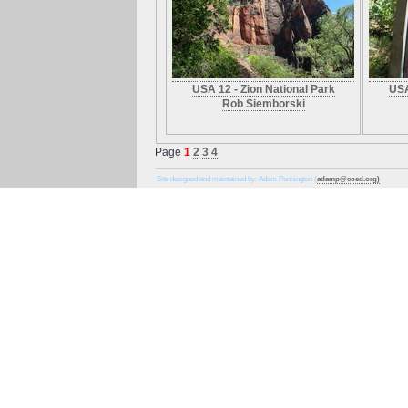
USA 12 - Zion National Park
USA
Rob Siemborski
Page
1
2
3
4
Site designed and maintained by: Adam Pennington (
adamp@coed.org)