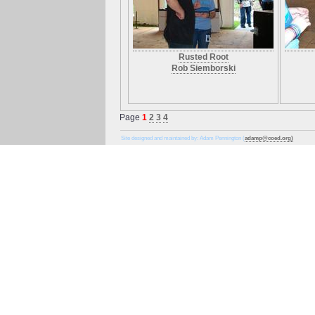
Rusted Root
Rob Siemborski
Page
1
2
3
4
Site designed and maintained by: Adam Pennington (
adamp@coed.org)