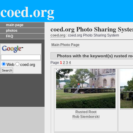
coed.org
main page
coed.org Photo Sharing Syst
photos
coed.org
: coed.org Photo Sharing System
FAQ
Main Photo Page
Photos with the keyword(s) rusted ro
Page
1
2
3
4
Web
coed.org
Rusted Root
Rob Siemborski